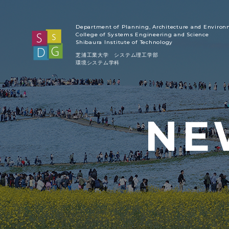
Department of Planning, Architecture and Enviro
College of Systems Engineering and Science
Shibaura Institute of Technology
芝浦工業大学 システム理工学部
環境システム学科
NE