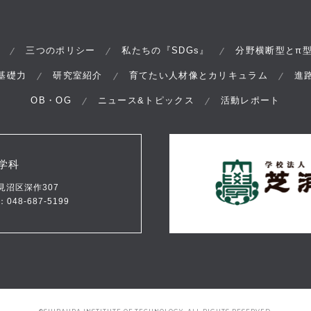
π
三つのポリシー
私たちの『SDGs』
分野横断型と
基礎力
研究室紹介
育てたい人材像とカリキュラム
進
OB・OG
ニュース&トピックス
活動レポート
学科
市見沼区深作307
048-687-5199