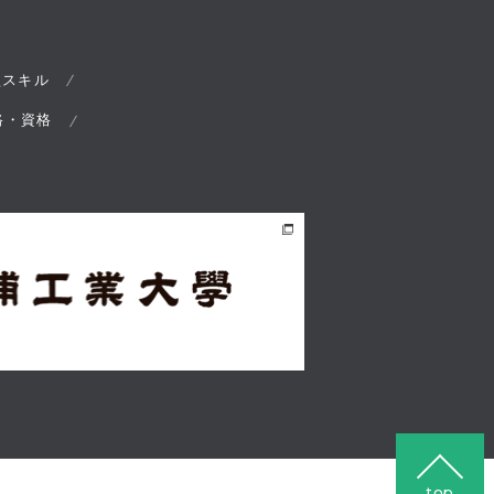
型スキル
路・資格
top