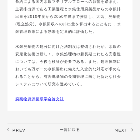
条約による国内水銀マテリアルフローへの影響を踏まえ、
主要排出源である工業過程と水銀使用廃製品からの水銀排
出量を2010年度から2050年度まで推計し、大気、廃棄物
(埋立処分)、水銀回収への排出量を算出するとともに 、水
銀管理政策による効果を定量的に評価した。
水銀廃棄物の処分に向けた法制度は整備されたが、水銀の
安定化技術は新しく、水銀処理物の超長期にわたる安定性
については、今後も検証が必要である。また、処理体制に
おいても万が一の水銀溶出に備えた入念的な対応が求めら
れることから、有害廃棄物の長期管理に向けた新たな社会
システムについて研究を進めていく。
廃棄物資源循環学会論文誌
PREV
一覧に戻る
NEXT