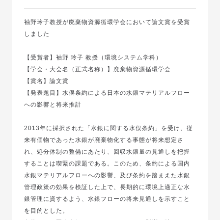
袖野玲子教授が廃棄物資源循環学会において論文賞を受賞
しました
【受賞者】袖野 玲子 教授（環境システム学科）
【学会・大会名（正式名称）】廃棄物資源循環学会
【賞名】論文賞
【発表題目】水俣条約による日本の水銀マテリアルフロー
への影響と将来推計
2013年に採択された「水銀に関する水俣条約」を受け、従
来有価物であった水銀が廃棄物化する事態が将来想定さ
れ、処分体制の整備にあたり、回収水銀量の見通しを把握
することは喫緊の課題である。このため、条約による国内
水銀マテリアルフローへの影響、及び条約を踏まえた水銀
管理政策の効果を検証した上で、長期的に環境上適正な水
銀管理に資するよう、水銀フローの将来見通しを示すこと
を目的とした。