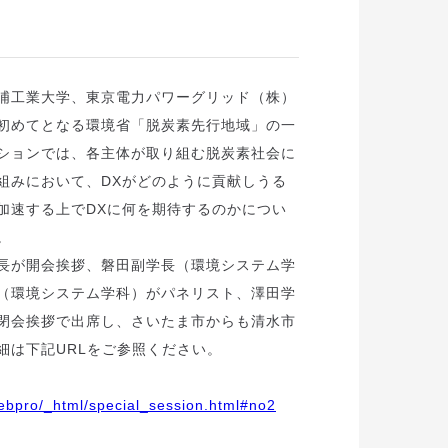
浦工業大学、東京電力パワーグリッド（株）
初めてとなる環境省「脱炭素先行地域」の一
ションでは、各主体が取り組む脱炭素社会に
組みにおいて、DXがどのように貢献しうる
加速する上でDXに何を期待するのかについ
。
長が開会挨拶、磐田副学長（環境システム学
（環境システム学科）がパネリスト、澤田学
閉会挨拶で出席し、さいたま市からも清水市
細は下記URLをご参照ください。
webpro/_html/special_session.html#no2