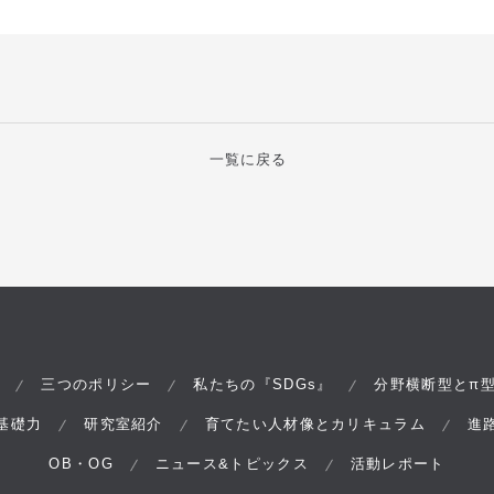
一覧に戻る
π
三つのポリシー
私たちの『SDGs』
分野横断型と
基礎力
研究室紹介
育てたい人材像とカリキュラム
進
OB・OG
ニュース&トピックス
活動レポート