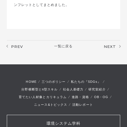
ンフレットとしてまとめました。
PREV
一覧に戻る
NEXT
HOME
三つのポリシー
私たちの『SDGs』
π
分野横断型と
型スキル
社会人基礎力
研究室紹介
育てたい人材像とカリキュラム
進路・資格
OB・OG
ニュース&トピックス
活動レポート
環境システム学科