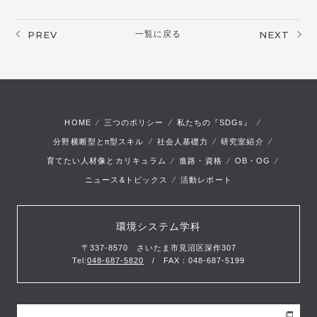
PREV
一覧に戻る
NEXT
HOME
三つのポリシー
私たちの『SDGs』
π
分野横断型と
型スキル
社会人基礎力
研究室紹介
育てたい人材像とカリキュラム
進路・資格
OB・OG
ニュース&トピックス
活動レポート
環境システム学科
〒337-8570 さいたま市見沼区深作307
Tel:
048-687-5820
/ FAX：048-687-5199