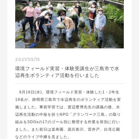
2021/05/15
環境フィールド実習・体験受講生が三島市で水
辺再生ボランティア活動を行いました
9月16日(水)、環境フィールド実習・体験した1・2年生
19名が、静岡県三島市で水辺再生のボランティア活動を実
施しました。事前学習では、渡辺豊博先生の講義の後、水
辺再生活動の中核を担うNPO「グランワーク三島」の取り
組みをSDGsの17のゴール別に整理する作業を班別に行い
ました。また前日は楽寿園、源兵衛川、雷井戸、白滝公園
などのライブ中継を見ました。