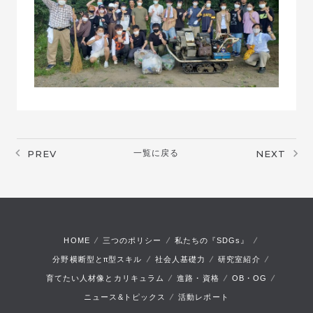
PREV
一覧に戻る
NEXT
HOME
三つのポリシー
私たちの『SDGs』
π
分野横断型と
型スキル
社会人基礎力
研究室紹介
育てたい人材像とカリキュラム
進路・資格
OB・OG
ニュース&トピックス
活動レポート