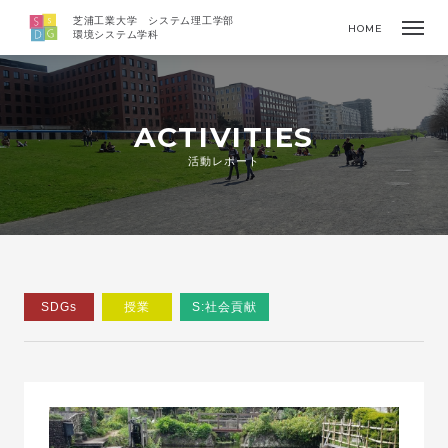
芝浦工業大学 システム理工学部
HOME
環境システム学科
ACTIVITIES
活動レポート
SDGs
授業
S:社会貢献