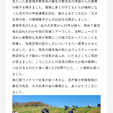
生だった多賀城市教育長の麻生川敦先生の津波からの避難
の様子を聞きました。最後に多くの子どもたちが犠牲にな
った旧大川小学校遺構を訪れ、娘さんを亡くされた「大川
伝承の会」の紫桃隆洋さんのお話をお聞きしました。
参加学生の1人は「あの大災害から10年が経ち、初めて被災
地を訪れたのが今回の宮城ツアーでした。当時ニュースで
流れた衝撃的な光景が実際にこの地で広がっていたことを
想像し、自然災害の恐ろしさについてもう一度考えさせら
れました。また、現在の被災地の街にはフェスティバルや
商店街などで賑わいや活気があふれ、いたるところに笑顔
が見えました。こうした人との交流や関わりが真の復興に
つながるものだと強く感じた2日間でした。」と感想を述べ
ました。
南三陸ワイナリー社長の佐々木さん、旧戸倉小学校校長の
麻生川先生、大川伝承の会の紫桃さん、ありがとうござい
ました。