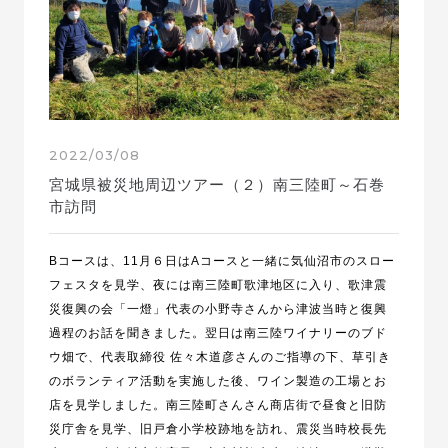
2022/03/08
宮城県被災地周辺ツアー（２）南三陸町～石巻
市訪問
B
コースは、11月６日はAコースと一緒に気仙沼市のスロー
フェスタを見学、夜には南三陸町歌津地区に入り、歌津震
災復興の会「一燈」
代表の小野寺さんから津波当時と復興
過程のお話を聞きました。
翌日は南三陸ワイナリーのブド
ウ畑で、代表取締役 佐々木道彦さんのご指導の下、草引き
のボランティア活動を実施した後、ワイン製造の工場とお
店を見学しました。南三陸町さんさん商店街で昼食と旧防
災庁舎を見学、旧戸倉小学校跡地を訪れ、震災当時校長先